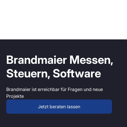
und garantieren höchste Effizienz und
Langlebigkeit. Von der
Unterwasserbeleuchtung bis hin zur
allgemeinen Beleuchtung der Schwimmhalle
bieten wir maßgeschneiderte Lösungen, die
Ihren Anforderungen gerecht werden.
Brandmaier Messen,
Steuern, Software
Brandmaier ist erreichbar für Fragen und neue
Projekte
Jetzt beraten lassen
Produktbereiche