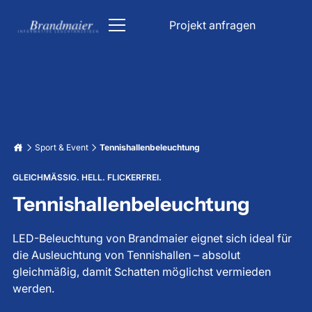
Projekt anfragen
ÖPNV
Kirche
DFI Anzeiger
Parken & Verkehr
Sport & Event
Tennishallenbeleuchtung
Kirchenbeleuchtung
Industrie
GLEICHMÄSSIG. HELL. FLICKERFREI.
Bahn Anzeigetafel
Parkhaus Schilder
Informationsanzeigen
Tennishallenbeleuchtung
Liedanzeige Kirche
Unfallfreie Tage Anzeige
Lichttechnik
Bahnhof Anzeigetafel
Verkehrsleitsystem
Datum & Uhrzeit Anzeige
LED-Beleuchtung von Brandmaier eignet sich ideal für
Über uns
die Ausleuchtung von Tennishallen – absolut
Stoppuhr Großanzeige
LED Beleuchtung für Trinkwasserbehälter
Karriere
Fahrgastinformation
gleichmäßig, damit Schatten möglichst vermieden
Tiefgaragenbeleuchtung
Wetterdatenanzeigen
werden.
LED Großanzeige
Projekt anfragen