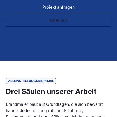
DFI Light
Parkraummanagement
Photovoltaikanzeigen
Projekt anfragen
LED Balkenanzeige
Deutsch
Englisch
Über uns
Frei Besetzt Anzeige
Meldeanzeigen
LED Hallenbeleuchtung für Industrie
Parkhausbeleuchtung
LED Bargraph Anzeigen
Parkleitsystem
Digitalanzeige Zahlen
Parkplatz Sensor
Andon Boards
ALLEINSTELLUNGSMERKMAL
Drei Säulen unserer Arbeit
Brandmaier baut auf Grundlagen, die sich bewährt
haben. Jede Leistung ruht auf Erfahrung,
Partnerschaft und dem Willen, es richtig zu machen.