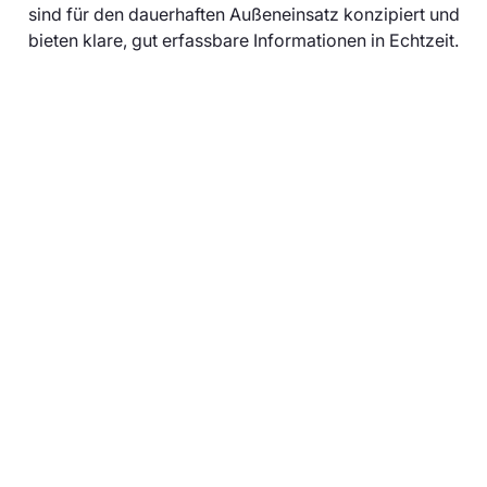
sind für den dauerhaften Außeneinsatz konzipiert und
bieten klare, gut erfassbare Informationen in Echtzeit.
Verkehrsleitsystem
Entdecken Sie maßgeschneiderte
Verkehrsleitsystem von Brandmaier – dem
erfahrenen Hersteller für Anzeigenlösungen.
Optimieren Sie den Verkehrsfluss mit unserer
hochwertigen Anzeigentechnik.