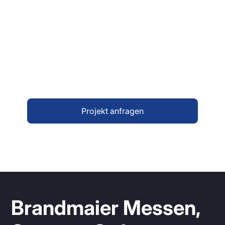
Ob Einzelplatzerfassung, Parkleitsystem,
Verkehrsführung, oder kombinierte
Anzeigelösung – wir entwickeln gemeinsam
mit Ihnen ein System, das Übersicht schafft
und Abläufe optimiert. Sprechen Sie uns
gerne an.
Projekt anfragen
Brandmaier Messen,