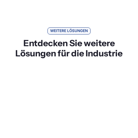
WEITERE LÖSUNGEN
Entdecken Sie weitere
Lösungen für die Industrie
Unfallfreie Tage Anzeige
In vielen Industriebereichen ist die Sicherheit ein
entscheidender Faktor. Die Anzeigen
unfallfreier Tage von Brandmaier helfen dabei,