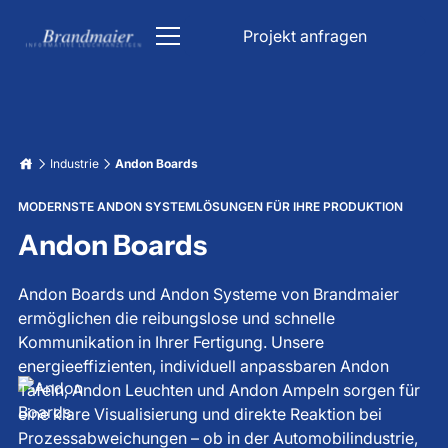
Projekt anfragen
ÖPNV
Industrie
Andon Boards
Kirche
DFI Anzeiger
Parken & Verkehr
MODERNSTE ANDON SYSTEMLÖSUNGEN FÜR IHRE PRODUKTION
Kirchenbeleuchtung
Andon Boards
Industrie
Bahn Anzeigetafel
Parkhaus Schilder
Informationsanzeigen
Andon Boards und Andon Systeme von Brandmaier
Liedanzeige Kirche
Unfallfreie Tage Anzeige
Lichttechnik
ermöglichen die reibungslose und schnelle
Bahnhof Anzeigetafel
Verkehrsleitsystem
Datum & Uhrzeit Anzeige
Kommunikation in Ihrer Fertigung. Unsere
Über uns
energieeffizienten, individuell anpassbaren Andon
Stoppuhr Großanzeige
LED Beleuchtung für Trinkwasserbehälter
Karriere
Fahrgastinformation
Tafeln, Andon Leuchten und Andon Ampeln sorgen für
Tiefgaragenbeleuchtung
Wetterdatenanzeigen
eine klare Visualisierung und direkte Reaktion bei
LED Großanzeige
Prozessabweichungen – ob in der Automobilindustrie,
Projekt anfragen