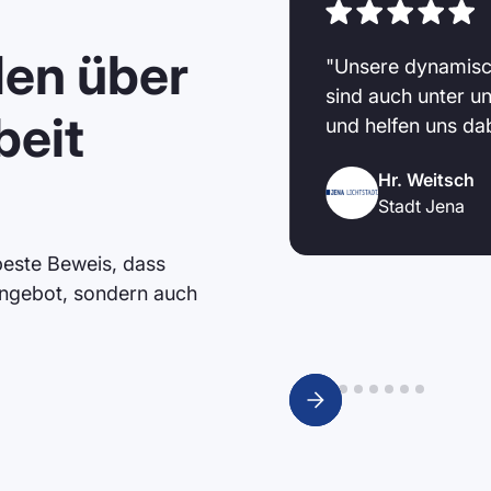
en über
n Brandmaier bereits
"Unsere dynamisc
serrutschen, weil die
sind auch unter u
beit
 sind und diese sehr gut
und helfen uns da
wie hohe Feuchtigkeit,
Hr. Weitsch
h die Zusammenarbeit
Stadt Jena
er Fragen wird uns
 beste Beweis, dass
Angebot, sondern auch
Slide 2 of 9.