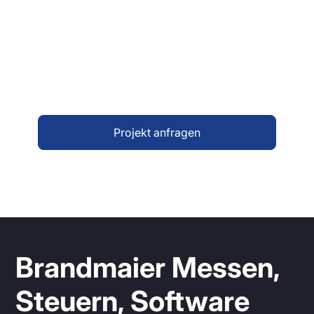
entwickeln gemeinsam mit Ihnen eine
passgenaue Anzeigelösung für den
öffentlichen Personennahverkehr. Profitieren
Sie von technischer Kompetenz, kurzen
Entscheidungswegen und langlebiger
Qualität.
Projekt anfragen
Brandmaier Messen,
Steuern, Software