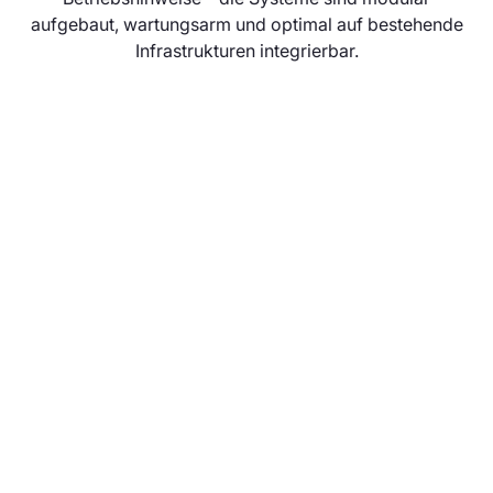
aufgebaut, wartungsarm und optimal auf bestehende
Infrastrukturen integrierbar.
DFI Anzeiger
Unsere hochmodernen DFI-Anzeiger von
Brandmaier bieten eine perfekte Lösung für
aktuelle und zuverlässige
Fahrgastinformationen im öffentlichen
Nahverkehr. Entwickelt und produziert in
Deutschland, stehen unsere Anzeiger für
höchste Qualität und Präzision. Erleben Sie die
Zukunft der dynamischen Fahrgastinformation
mit unseren innovativen DFI-Anzeigern, die