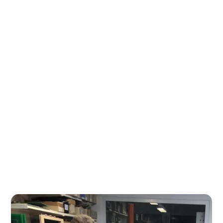
DFI Light
Entdecken Sie die wegweisenden DFI Light
Technologien von Brandmaier, die Ihr
Transportsystem mit modernen und
energieeffizienten Anzeigelösungen
revolutionieren. Unsere spezialisierten DFI Light
Anzeiger bieten Ihnen einen einzigartigen
Vorteil im Bereich der Fahrgastinformation.