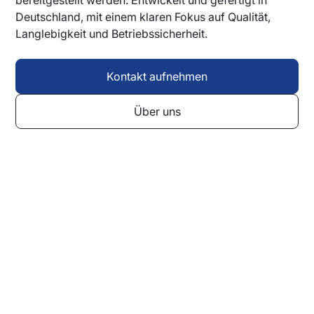
bereitgestellt werden. Entwickelt und gefertigt in
Deutschland, mit einem klaren Fokus auf Qualität,
Langlebigkeit und Betriebssicherheit.
Kontakt aufnehmen
Über uns
Lassen Sie sich individuell
beraten
Ob Haltestelle, Bahnhof oder Fahrzeug – wir