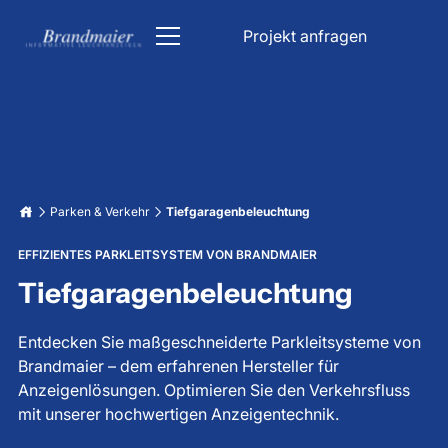
Projekt anfragen
ÖPNV
Kirche
DFI Anzeiger
Parken & Verkehr
Parken & Verkehr
Tiefgaragenbeleuchtung
Kirchenbeleuchtung
Industrie
EFFIZIENTES PARKLEITSYSTEM VON BRANDMAIER
Bahn Anzeigetafel
Parkhaus Schilder
Informationsanzeigen
Tiefgaragenbeleuchtung
Liedanzeige Kirche
Unfallfreie Tage Anzeige
Lichttechnik
Bahnhof Anzeigetafel
Verkehrsleitsystem
Datum & Uhrzeit Anzeige
Entdecken Sie maßgeschneiderte Parkleitsysteme von
Über uns
Brandmaier – dem erfahrenen Hersteller für
Stoppuhr Großanzeige
LED Beleuchtung für Trinkwasserbehälter
Karriere
Fahrgastinformation
Anzeigenlösungen. Optimieren Sie den Verkehrsfluss
Tiefgaragenbeleuchtung
Wetterdatenanzeigen
mit unserer hochwertigen Anzeigentechnik.
LED Großanzeige
Projekt anfragen