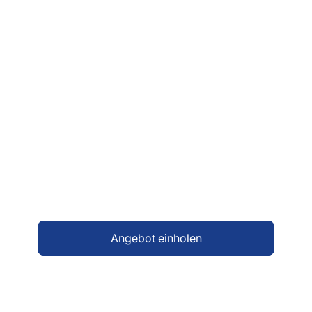
Lassen Sie sich individuell
beraten
Ob Einzelplatzerfassung, Parkleitsystem,
Verkehrsführung, oder kombinierte
Anzeigelösung – wir entwickeln gemeinsam
mit Ihnen ein System, das Übersicht schafft
und Abläufe optimiert. Sprechen Sie uns
gerne an.
Angebot einholen