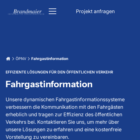
Projekt anfragen
ÖPNV
Kirche
ÖPNV
Fahrgastinformation
DFI Anzeiger
Parken & Verkehr
EFFIZIENTE LÖSUNGEN FÜR DEN ÖFFENTLICHEN VERKEHR
Kirchenbeleuchtung
Industrie
Bahn Anzeigetafel
Fahrgastinformation
Parkhaus Schilder
Informationsanzeigen
Liedanzeige Kirche
Unfallfreie Tage Anzeige
Lichttechnik
Unsere dynamischen Fahrgastinformationssysteme
Bahnhof Anzeigetafel
Verkehrsleitsystem
Datum & Uhrzeit Anzeige
verbessern die Kommunikation mit den Fahrgästen
Über uns
erheblich und tragen zur Effizienz des öffentlichen
Stoppuhr Großanzeige
LED Beleuchtung für Trinkwasserbehälter
Karriere
Fahrgastinformation
Verkehrs bei. Kontaktieren Sie uns, um mehr über
Tiefgaragenbeleuchtung
Wetterdatenanzeigen
unsere Lösungen zu erfahren und eine kostenfreie
LED Großanzeige
Vorstellung zu vereinbaren.
Projekt anfragen