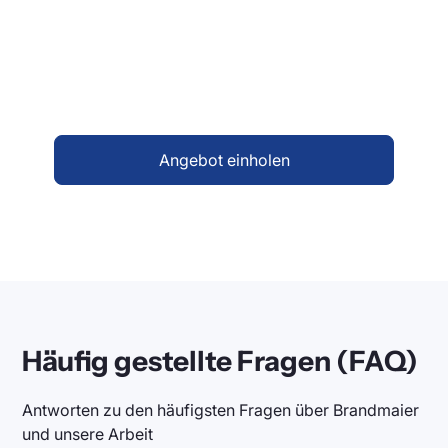
Verkehrsnetz zu optimieren und von unseren
maßgeschneiderten Lösungen zu profitieren,
kontaktieren Sie uns noch heute. Füllen Sie
das Kontaktformular aus, und wir werden uns
umgehend mit Ihnen in Verbindung setzen.
Angebot einholen
Häufig gestellte Fragen (FAQ)
Antworten zu den häufigsten Fragen über Brandmaier
und unsere Arbeit