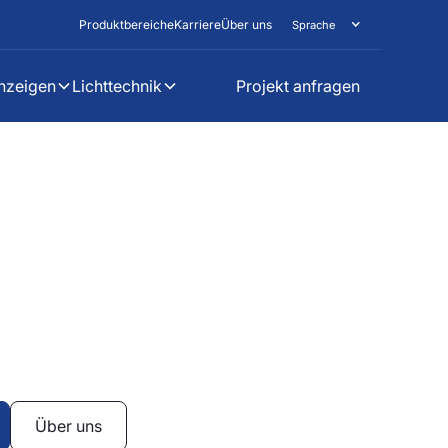
Produktbereiche
Karriere
Über uns
Sprache
nzeigen
Lichttechnik
Projekt anfragen
svermittlung erfordert Klarheit, Zurückhaltung
randmaier entwickelt und produziert digitale
systeme für Kirchen, die Informationen
 den Charakter des Ortes zu beeinträchtigen
fizient und harmonisch integriert.
Über uns