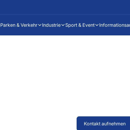
Parken & Verkehr
Industrie
Sport & Event
Informationsa
Kirchliche Information
und Verlässlichkeit. B
LED- und LCD-Anzeige
rchen
sichtbar machen, ohne
– langlebig, energieef
Kontakt aufnehmen