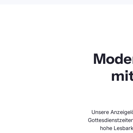
Moder
mi
Unsere Anzeigel
Gottesdienstzeite
hohe Lesbarke