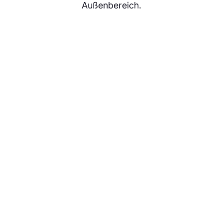
Außenbereich.
Liedanzeige Kirche
Verbessern Sie Ihre Gottesdienste mit
elektronischen Liedanzeigen