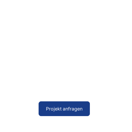
Sie haben ein ko
beraten Sie gern
Ob Standardlösung oder Sonderanfert
Gemeinsam finden wir die passende Lö
Projekt anfragen