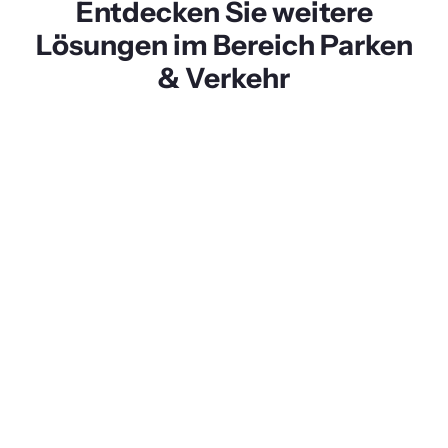
Entdecken Sie weitere
Lösungen im Bereich Parken
& Verkehr
Tiefgaragenbeleuchtung
Entdecken Sie maßgeschneiderte
Parkleitsysteme von Brandmaier – dem
erfahrenen Hersteller für Anzeigenlösungen.
Optimieren Sie den Verkehrsfluss mit unserer
hochwertigen Anzeigentechnik.