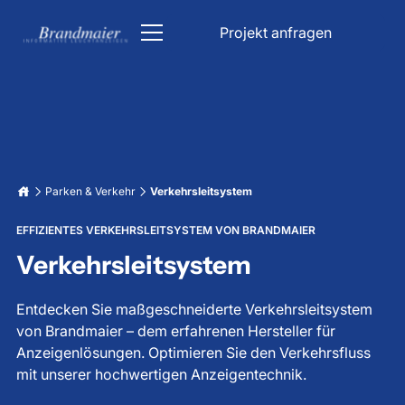
Projekt anfragen
ÖPNV
Kirche
DFI Anzeiger
Parken & Verkehr
Parken & Verkehr
Verkehrsleitsystem
Kirchenbeleuchtung
Industrie
EFFIZIENTES VERKEHRSLEITSYSTEM VON BRANDMAIER
Bahn Anzeigetafel
Parkhaus Schilder
Informationsanzeigen
Verkehrsleitsystem
Liedanzeige Kirche
Unfallfreie Tage Anzeige
Lichttechnik
Bahnhof Anzeigetafel
Verkehrsleitsystem
Datum & Uhrzeit Anzeige
Entdecken Sie maßgeschneiderte Verkehrsleitsystem
Über uns
von Brandmaier – dem erfahrenen Hersteller für
Stoppuhr Großanzeige
LED Beleuchtung für Trinkwasserbehälter
Karriere
Fahrgastinformation
Anzeigenlösungen. Optimieren Sie den Verkehrsfluss
Tiefgaragenbeleuchtung
Wetterdatenanzeigen
mit unserer hochwertigen Anzeigentechnik.
LED Großanzeige
Projekt anfragen