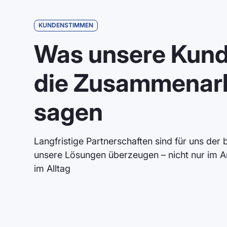
KUNDENSTIMMEN
Was unsere Kund
"Wir verbauen die LED Anzeigen vo
seit einigen Jahren bei unseren Was
die Zusammenar
Anzeigen qualitativ sehr hochwertig
mit den besonderen Anforderungen, 
sagen
oder Chlorgas zurechtkommen. Auc
ist hervorragend, bei Problemen od
jederzeit engagiert geholfen."
Langfristige Partnerschaften sind für uns der
unsere Lösungen überzeugen – nicht nur im 
Hr. Steimle
im Alltag
AQUARENA GmbH