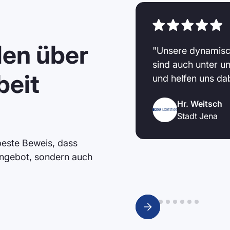
en über
n Brandmaier bereits
"Unsere dynamisc
serrutschen, weil die
sind auch unter u
beit
 sind und diese sehr gut
und helfen uns da
wie hohe Feuchtigkeit,
Hr. Weitsch
h die Zusammenarbeit
Stadt Jena
er Fragen wird uns
 beste Beweis, dass
Angebot, sondern auch
Slide 2 of 9.