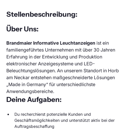
DFI Light
Parkraummanagement
Photovoltaikanzeigen
Stellenbeschreibung:
LED Balkenanzeige
Deutsch
Englisch
Frei Besetzt Anzeige
Meldeanzeigen
Über Uns:
LED Hallenbeleuchtung für Industrie
Parkhausbeleuchtung
Brandmaier Informative Leuchtanzeigen
ist ein
familiengeführtes Unternehmen mit über 30 Jahren
LED Bargraph Anzeigen
Erfahrung in der Entwicklung und Produktion
Parkleitsystem
elektronischer Anzeigesysteme und LED-
Digitalanzeige Zahlen
Beleuchtungslösungen. An unserem Standort in Horb
Parkplatz Sensor
am Neckar entstehen maßgeschneiderte Lösungen
„Made in Germany“ für unterschiedlichste
Andon Boards
Anwendungsbereiche.
Deine Aufgaben:
Du recherchierst potenzielle Kunden und
Geschäftsmöglichkeiten und unterstützt aktiv bei der
Auftragsbeschaffung