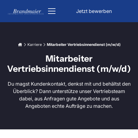
Jetzt bewerben
ÖPNV
Karriere
Mitarbeiter Vertriebsinnendienst (m/w/d)
Kirche
Mitarbeiter
DFI Anzeiger
Parken & Verkehr
Vertriebsinnendienst (m/w/d)
Kirchenbeleuchtung
Industrie
Bahn Anzeigetafel
Parkhaus Schilder
Du magst Kundenkontakt, denkst mit und behältst den
Informationsanzeigen
Überblick? Dann unterstütze unser Vertriebsteam
Liedanzeige Kirche
Unfallfreie Tage Anzeige
Lichttechnik
dabei, aus Anfragen gute Angebote und aus
Bahnhof Anzeigetafel
Verkehrsleitsystem
Datum & Uhrzeit Anzeige
Angeboten echte Aufträge zu machen.
Über uns
Stoppuhr Großanzeige
LED Beleuchtung für Trinkwasserbehälter
Karriere
Fahrgastinformation
Tiefgaragenbeleuchtung
Wetterdatenanzeigen
LED Großanzeige
Projekt anfragen