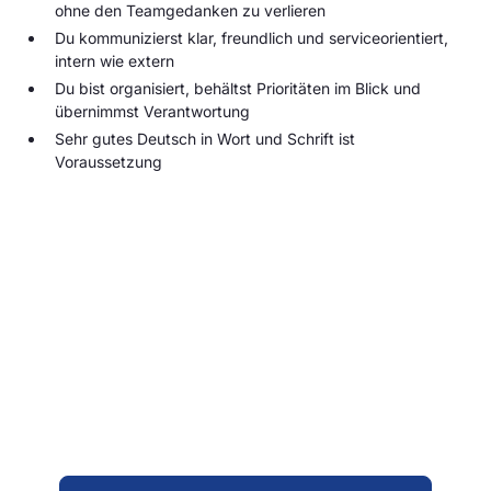
ohne den Teamgedanken zu verlieren
Du kommunizierst klar, freundlich und serviceorientiert,
intern wie extern
Du bist organisiert, behältst Prioritäten im Blick und
übernimmst Verantwortung
Sehr gutes Deutsch in Wort und Schrift ist
Voraussetzung
Bewirb dich jetzt!
Du findest dich in dieser Stellenausschreibung
wieder und hast Lust auf eine neue
Herausforderung? Dann freuen wir uns darauf, dich
kennenzulernen. Schreib uns einfach über unser
Bewerberformular – erzähl uns kurz, wer du bist
und was dich interessiert. Alles Weitere klären wir
dann persönlich mit dir.