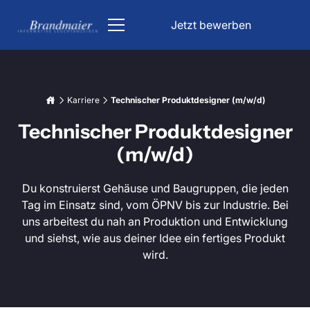
Jetzt bewerben
ÖPNV
Karriere
Technischer Produktdesigner (m/w/d)
Kirche
Technischer Produktdesigner
DFI Anzeiger
Parken & Verkehr
(m/w/d)
Kirchenbeleuchtung
Industrie
Bahn Anzeigetafel
Parkhaus Schilder
Du konstruierst Gehäuse und Baugruppen, die jeden
Informationsanzeigen
Tag im Einsatz sind, vom ÖPNV bis zur Industrie. Bei
Liedanzeige Kirche
Unfallfreie Tage Anzeige
Lichttechnik
uns arbeitest du nah an Produktion und Entwicklung
Bahnhof Anzeigetafel
Verkehrsleitsystem
Datum & Uhrzeit Anzeige
und siehst, wie aus deiner Idee ein fertiges Produkt
Über uns
wird.
Stoppuhr Großanzeige
LED Beleuchtung für Trinkwasserbehälter
Karriere
Fahrgastinformation
Tiefgaragenbeleuchtung
Wetterdatenanzeigen
LED Großanzeige
Projekt anfragen