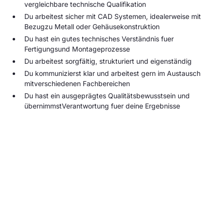
vergleichbare technische Qualifikation
Du arbeitest sicher mit CAD Systemen, idealerweise mit
Bezugzu Metall oder Gehäusekonstruktion
Du hast ein gutes technisches Verständnis fuer
Fertigungsund Montageprozesse
Du arbeitest sorgfältig, strukturiert und eigenständig
Du kommunizierst klar und arbeitest gern im Austausch
mitverschiedenen Fachbereichen
Du hast ein ausgeprägtes Qualitätsbewusstsein und
übernimmstVerantwortung fuer deine Ergebnisse
Bewirb dich jetzt!
Du findest dich in dieser Stellenausschreibung
wieder und hast Lust auf eine neue
Herausforderung? Dann freuen wir uns darauf, dich
kennenzulernen. Schreib uns einfach über unser
Bewerberformular – erzähl uns kurz, wer du bist