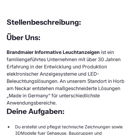
DFI Light
Parkraummanagement
Photovoltaikanzeigen
LED Balkenanzeige
Deutsch
Englisch
Stellenbeschreibung:
Frei Besetzt Anzeige
Meldeanzeigen
LED Hallenbeleuchtung für Industrie
Über Uns:
Parkhausbeleuchtung
Brandmaier Informative Leuchtanzeigen
ist ein
LED Bargraph Anzeigen
familiengeführtes Unternehmen mit über 30 Jahren
Parkleitsystem
Erfahrung in der Entwicklung und Produktion
Digitalanzeige Zahlen
elektronischer Anzeigesysteme und LED-
Parkplatz Sensor
Beleuchtungslösungen. An unserem Standort in Horb
am Neckar entstehen maßgeschneiderte Lösungen
Andon Boards
„Made in Germany“ für unterschiedlichste
Anwendungsbereiche.
Deine Aufgaben:
Du erstellst und pflegst technische Zeichnungen sowie
3DModelle fuer Gehaeuse, Baugruppen und