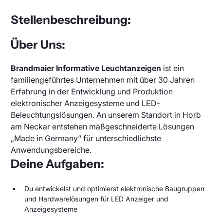
DFI Light
Parkraummanagement
Photovoltaikanzeigen
Stellenbeschreibung:
LED Balkenanzeige
Deutsch
Englisch
Frei Besetzt Anzeige
Meldeanzeigen
Über Uns:
LED Hallenbeleuchtung für Industrie
Brandmaier Informative Leuchtanzeigen
ist ein
Parkhausbeleuchtung
familiengeführtes Unternehmen mit über 30 Jahren
LED Bargraph Anzeigen
Erfahrung in der Entwicklung und Produktion
Parkleitsystem
elektronischer Anzeigesysteme und LED-
Beleuchtungslösungen. An unserem Standort in Horb
Digitalanzeige Zahlen
am Neckar entstehen maßgeschneiderte Lösungen
Parkplatz Sensor
„Made in Germany“ für unterschiedlichste
Andon Boards
Anwendungsbereiche.
Deine Aufgaben:
Du entwickelst und optimierst elektronische Baugruppen
und Hardwarelösungen für LED Anzeiger und
Anzeigesysteme