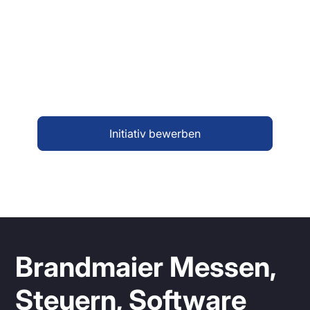
familiengeführten Unternehmens zu werden?
Auch wenn aktuell keine passende Position
ausgeschrieben ist, freuen wir uns über deine
Initiativbewerbung. Gemeinsam prüfen wir,
wie deine Stärken bei Brandmaier sinnvoll
eingesetzt werden können.
Initiativ bewerben
Brandmaier Messen,
Steuern, Software