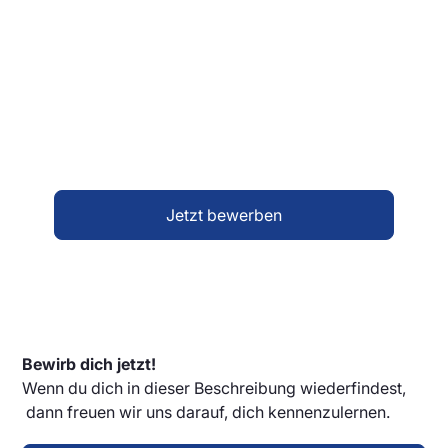
Du findest dich in dieser Stellenausschreibung
wieder und hast Lust auf eine neue
Herausforderung? Dann freuen wir uns darauf, dich
kennenzulernen. Schreib uns einfach über unser
Bewerberformular – erzähl uns kurz, wer du bist
und was dich interessiert. Alles Weitere klären wir
dann persönlich mit dir.
Jetzt bewerben
Bewirb dich jetzt!
Wenn du dich in dieser Beschreibung wiederfindest,
dann freuen wir uns darauf, dich kennenzulernen.