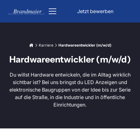
Jetzt bewerben
ÖPNV
Karriere
Hardwareentwickler (m/w/d)
Kirche
Hardwareentwickler (m/w/d)
DFI Anzeiger
Parken & Verkehr
Kirchenbeleuchtung
Industrie
Du willst Hardware entwickeln, die im Alltag wirklich
Bahn Anzeigetafel
sichtbar ist? Bei uns bringst du LED Anzeigen und
Parkhaus Schilder
Informationsanzeigen
elektronische Baugruppen von der Idee bis zur Serie
Liedanzeige Kirche
Unfallfreie Tage Anzeige
Lichttechnik
auf die Straße, in die Industrie und in öffentliche
Bahnhof Anzeigetafel
Verkehrsleitsystem
Einrichtungen.
Datum & Uhrzeit Anzeige
Über uns
Stoppuhr Großanzeige
LED Beleuchtung für Trinkwasserbehälter
Karriere
Fahrgastinformation
Tiefgaragenbeleuchtung
Wetterdatenanzeigen
LED Großanzeige
Projekt anfragen