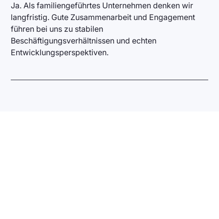
Ja. Als familiengeführtes Unternehmen denken wir
langfristig. Gute Zusammenarbeit und Engagement
führen bei uns zu stabilen
Beschäftigungsverhältnissen und echten
Entwicklungsperspektiven.
Nicht die passende Stelle
gefunden?
Du hast technisches Know-how, neue Ideen
oder einfach Lust, Teil eines