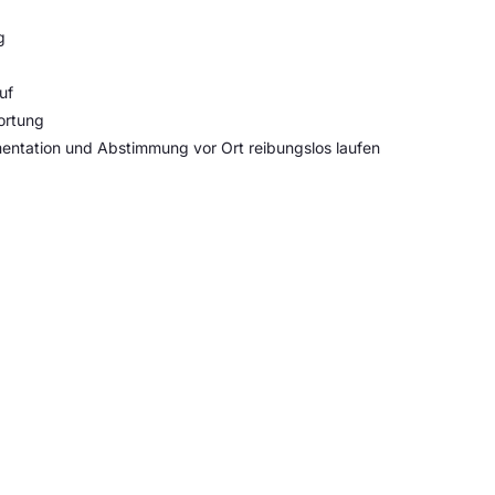
g
uf
ortung
entation und Abstimmung vor Ort reibungslos laufen
 wieder und hast Lust auf eine neue
dich kennenzulernen. Schreib uns einfach über
u bist und was dich interessiert. Alles Weitere