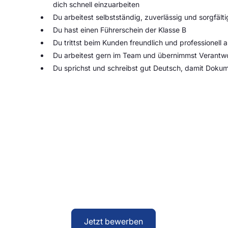
dich schnell einzuarbeiten
Du arbeitest selbstständig, zuverlässig und sorgfälti
Du hast einen Führerschein der Klasse B
Du trittst beim Kunden freundlich und professionell a
Du arbeitest gern im Team und übernimmst Verantw
Du sprichst und schreibst gut Deutsch, damit Dokum
Bewirb dich jetzt!
Du findest dich in dieser Stellenausschreibung
Herausforderung? Dann freuen wir uns darauf, 
unser Bewerberformular – erzähl uns kurz, wer d
klären wir dann persönlich mit dir.
Jetzt bewerben