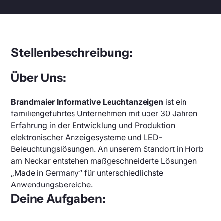
DFI Light
Parking Guidance System
Photovoltaic Displays
LED Bar Display
German
English
Parking Garage Lighting
Date & Time Display
Stellenbeschreibung:
LED Bar Graph Displays
Parking Space Management
Über Uns:
LED Hall Lighting for Industry
Vacant Ad
Brandmaier Informative Leuchtanzeigen
ist ein
familiengeführtes Unternehmen mit über 30 Jahren
Digital Display Numbers
Erfahrung in der Entwicklung und Produktion
Parking Sensor
elektronischer Anzeigesysteme und LED-
Beleuchtungslösungen. An unserem Standort in Horb
Andon Boards
am Neckar entstehen maßgeschneiderte Lösungen
„Made in Germany“ für unterschiedlichste
Anwendungsbereiche.
Deine Aufgaben: