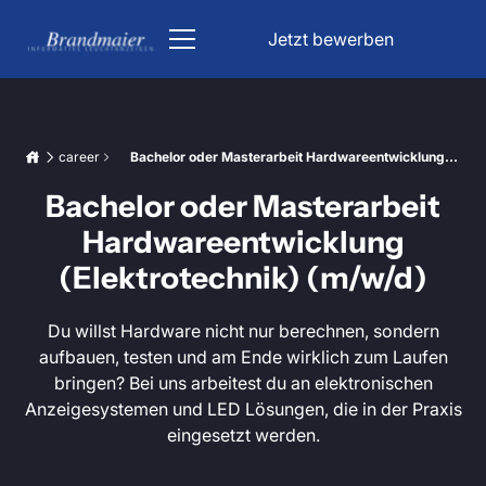
Jetzt bewerben
Public transport
career
Bachelor oder Masterarbeit Hardwareentwicklung
(Elektrotechnik) (m/w/d)
Church
Bachelor oder Masterarbeit
Rail Display Board
Parking & traffic
Hardwareentwicklung
Church Lighting
Industry
(Elektrotechnik) (m/w/d)
Station Display Board
Parking Garage Signs
Informational displays
Church Song Display
Accident-free Days Display
Du willst Hardware nicht nur berechnen, sondern
Lighting technology
DFI indicator
aufbauen, testen und am Ende wirklich zum Laufen
Underground Parking Lighting
Notifications
About us
bringen? Bei uns arbeitest du an elektronischen
LED Large Display
LED lighting for drinking water tanks
Anzeigesystemen und LED Lösungen, die in der Praxis
Career
Passenger Information
Traffic Management System
eingesetzt werden.
Weather data displays
Large Stopwatch Display
Request a project