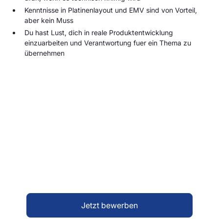
Kenntnisse in Platinenlayout und EMV sind von Vorteil,
aber kein Muss
Du hast Lust, dich in reale Produktentwicklung
einzuarbeiten und Verantwortung fuer ein Thema zu
übernehmen
Bewirb dich jetzt!
Du findest dich in dieser Stellenausschreibung
wieder und hast Lust auf eine neue
Herausforderung? Dann freuen wir uns darauf, dich
kennenzulernen. Schreib uns einfach über unser
Bewerberformular – erzähl uns kurz, wer du bist
und was dich interessiert. Alles Weitere klären wir
dann persönlich mit dir.
Jetzt bewerben